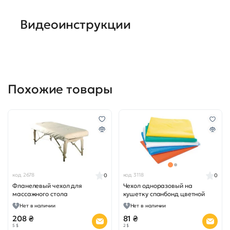
Видеоинструкции
Похожие товары
код 2678
код 3118
0
0
Фланелевый чехол для
Чехол одноразовый на
массажного стола
кушетку спанбонд цветной
Нет в наличии
Нет в наличии
208 ₴
81 ₴
5 $
2 $