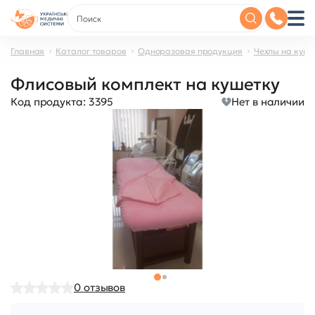
Главная
Каталог товаров
Одноразовая продукция
Чехлы на куше
Флисовый комплект на кушетку
Код продукта:
3395
Нет в наличии
0
отзывов