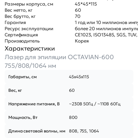
Размеры корпуса, см
45*45*115
Вес нетто, кг
60
Вес брутто, кг
70
Гарантия
1 год или 10 миллионов имп
Ресурс эксплуатации
более 20 миллионов импул
Сертификация
CE1023, ISO13485, SGS, TUV,
Производитель
Корея
Характеристики
Лазер для эпиляции OCTAVIAN-600
755/808/1064 нм
Габариты, см
45х45х115
Вес, кг
60
Напряжение питания, В
~230В 50Гц / ~110В 60Гц
Мощность, Вт
800
Длина световой волны, нм
808, 755, 1064