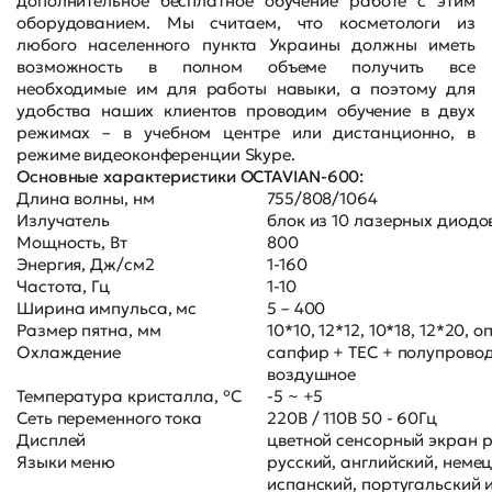
дополнительное бесплатное обучение работе с этим
оборудованием. Мы считаем, что косметологи из
любого населенного пункта Украины должны иметь
возможность в полном объеме получить все
необходимые им для работы навыки, а поэтому для
удобства наших клиентов проводим обучение в двух
режимах – в учебном центре или дистанционно, в
режиме видеоконференции Skype.
Основные характеристики OCTAVIAN-600:
Длина волны, нм
755/808/1064
Излучатель
блок из 10 лазерных диодо
Мощность, Вт
800
Энергия, Дж/см2
1-160
Частота, Гц
1-10
Ширина импульса, мс
5 – 400
Размер пятна, мм
10*10, 12*12, 10*18, 12*20, 
Охлаждение
сапфир + TEC + полупровод
воздушное
Температура кристалла, °C
-5 ~ +5
Сеть переменного тока
220В / 110В 50 - 60Гц
Дисплей
цветной сенсорный экран р
Языки меню
русский, английский, немец
испанский, португальский 