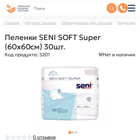
Главная
Каталог товаров
Оборудование для салонов
Медицинско
Пеленки SENI SOFT Super
(60x60см) 30шт.
Код продукта:
5201
Нет в наличии
0
отзывов