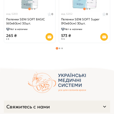
код 5200
код 5202
0
0
Пеленки SENI SOFT BASIC
Пеленки SENI SOFT Super
(60x60см) 30шт.
(90x60см) 30шт.
Нет в наличии
Нет в наличии
265 ₴
573 ₴
6 $
13 $
Свяжитесь с нами