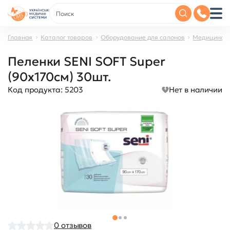
Главная
Каталог товаров
Оборудование для салонов
Медицинско
Пеленки SENI SOFT Super
(90x170см) 30шт.
Код продукта:
5203
Нет в наличии
0
отзывов