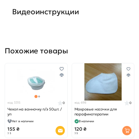
Видеоинструкции
Похожие товары
код 3315
код 698
0
0
Чехол на ванночку п/э 50шт. /
Махровые носочки для
уп
парафинотерапии
Нет в наличии
В наличии
155 ₴
120 ₴
3 $
3 $