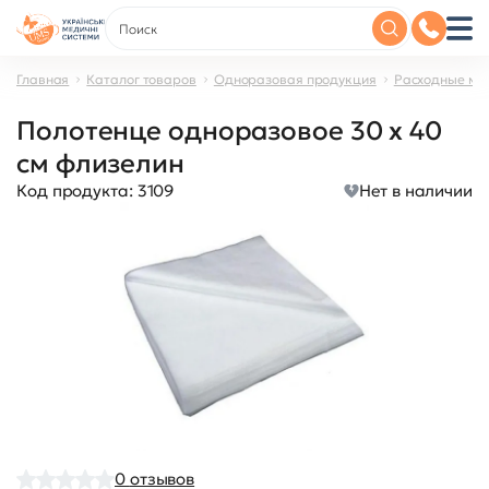
Главная
Каталог товаров
Одноразовая продукция
Расходные ма
Полотенце одноразовое 30 х 40
см флизелин
Код продукта:
3109
Нет в наличии
0
отзывов