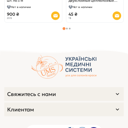
шт. по 3 м
двухслойные целлюлозные
белые
Нет в наличии
Нет в наличии
900 ₴
45 ₴
20 $
1 $
Свяжитесь с нами
Клиентам