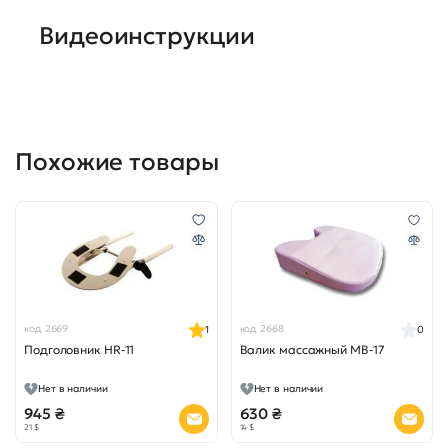
Видеоинструкции
Похожие товары
код 2669
код 2668
1
0
Подголовник HR-11
Валик массажный MB-17
Нет в наличии
Нет в наличии
945 ₴
630 ₴
21 $
14 $