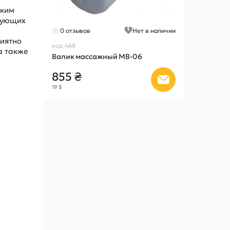
йким
ирующих
0
отзывов
Нет в наличии
риятно
код 468
а также
Валик массажный МВ-06
855 ₴
19 $