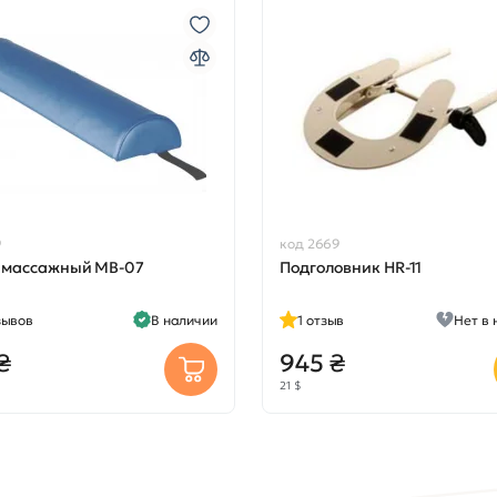
9
код 2669
 массажный МВ-07
Подголовник HR-11
зывов
В наличии
1
отзыв
Нет в 
₴
945 ₴
21 $