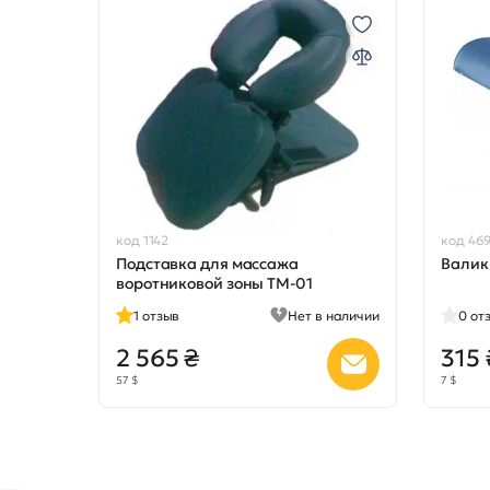
код 1142
код 46
Подставка для массажа
Валик
воротниковой зоны TM-01
1
отзыв
Нет в наличии
0
от
2 565 ₴
315 
57 $
7 $