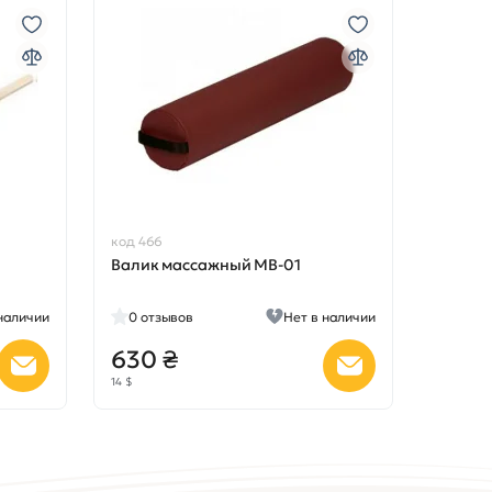
код 466
Валик массажный MB-01
наличии
0
отзывов
Нет в наличии
630 ₴
14 $