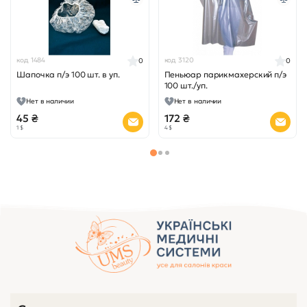
код 1484
код 3120
0
0
Шапочка п/э 100 шт. в уп.
Пеньюар парикмахерский п/э
100 шт./уп.
Нет в наличии
Нет в наличии
45 ₴
172 ₴
1 $
4 $